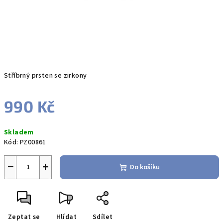
Stříbrný prsten se zirkony
990 Kč
Měrná
Skladem
cena:
Kód:
PZ00861
−
+
Do košíku
Zeptat se
Hlídat
Sdílet