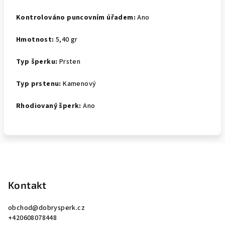
Kontrolováno puncovním úřadem:
Ano
Hmotnost:
5,40 gr
Typ šperku:
Prsten
Typ prstenu:
Kamenový
Rhodiovaný šperk:
Ano
Z
á
p
Kontakt
a
obchod
@
dobrysperk.cz
t
+420608078448