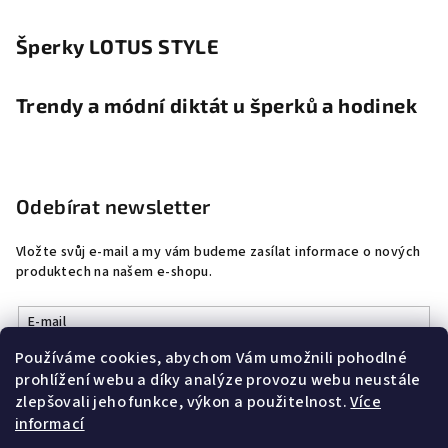
Šperky LOTUS STYLE
Trendy a módní diktát u šperků a hodinek
Odebírat newsletter
Vložte svůj e-mail a my vám budeme zasílat informace o nových
produktech na našem e-shopu.
E-mail
Používáme cookies, abychom Vám umožnili pohodlné
Vložením e-mailu souhlasíte s
podmínkami ochrany osobních
prohlížení webu a díky analýze provozu webu neustále
údajů
zlepšovali jeho funkce, výkon a použitelnost.
Více
informací
Přihlásit se