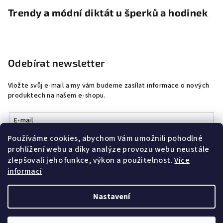
Trendy a módní diktát u šperků a hodinek
Odebírat newsletter
Vložte svůj e-mail a my vám budeme zasílat informace o nových
produktech na našem e-shopu.
E-mail
Používáme cookies, abychom Vám umožnili pohodlné
Vložením e-mailu souhlasíte s
podmínkami ochrany osobních
prohlížení webu a díky analýze provozu webu neustále
údajů
zlepšovali jeho funkce, výkon a použitelnost.
Více
informací
Přihlásit se
Nastavení
Copyright 2026
DobrýŠperk
. Všechna práva vyhrazena.