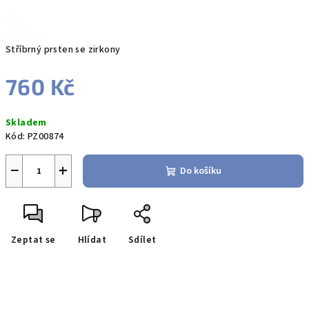
Stříbrný prsten se zirkony
760 Kč
Měrná
Skladem
cena:
Kód:
PZ00874
−
+
Do košíku
Zeptat se
Hlídat
Sdílet