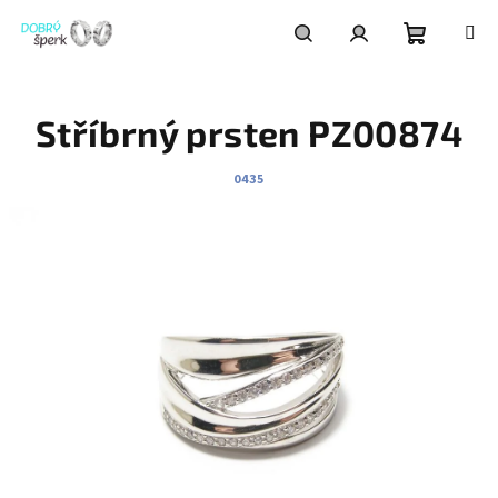
Přejít
na
obsah
Nákupní
Hledat
Přihlášení
Stříbrný prsten PZ00874
košík
0435