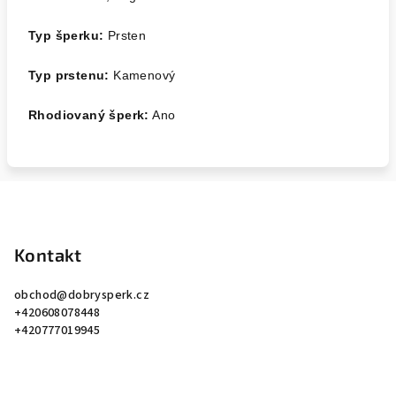
Typ šperku:
Prsten
Typ prstenu:
Kamenový
Rhodiovaný šperk:
Ano
Z
á
p
Kontakt
a
obchod
@
dobrysperk.cz
t
+420608078448
í
+420777019945