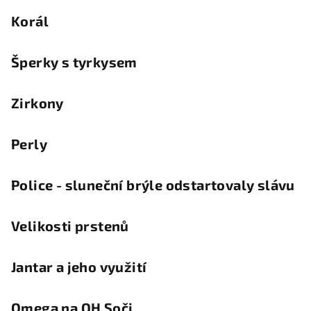
Korál
Šperky s tyrkysem
Zirkony
Perly
Police - sluneční brýle odstartovaly slávu
Velikosti prstenů
Jantar a jeho využití
Omega na OH Soči