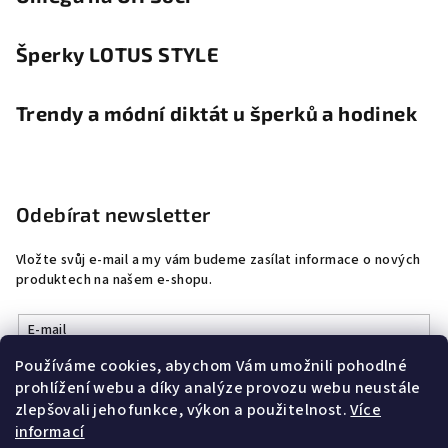
Šperky LOTUS STYLE
Trendy a módní diktát u šperků a hodinek
Odebírat newsletter
Vložte svůj e-mail a my vám budeme zasílat informace o nových
produktech na našem e-shopu.
E-mail
Používáme cookies, abychom Vám umožnili pohodlné
Vložením e-mailu souhlasíte s
podmínkami ochrany osobních
prohlížení webu a díky analýze provozu webu neustále
údajů
zlepšovali jeho funkce, výkon a použitelnost.
Více
informací