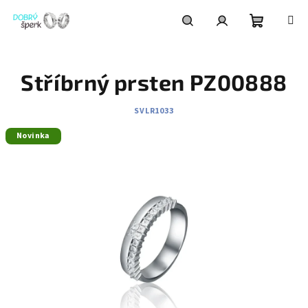
Přejít
na
obsah
Nákupní
Hledat
Přihlášení
Stříbrný prsten PZ00888
košík
SVLR1033
Novinka