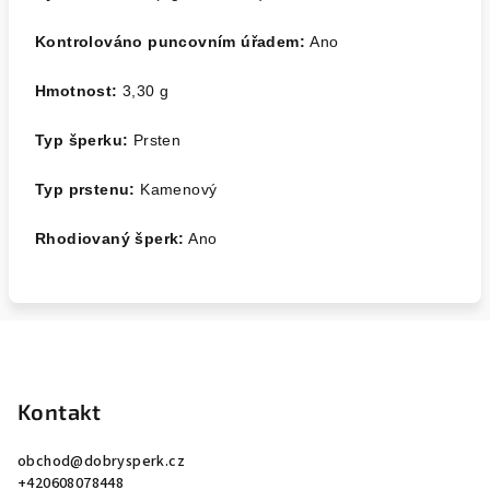
Kontrolováno puncovním úřadem:
Ano
Hmotnost:
3,30
g
Typ šperku:
Prsten
Typ prstenu:
Kamenový
Rhodiovaný šperk:
Ano
Z
á
p
Kontakt
a
obchod
@
dobrysperk.cz
t
+420608078448