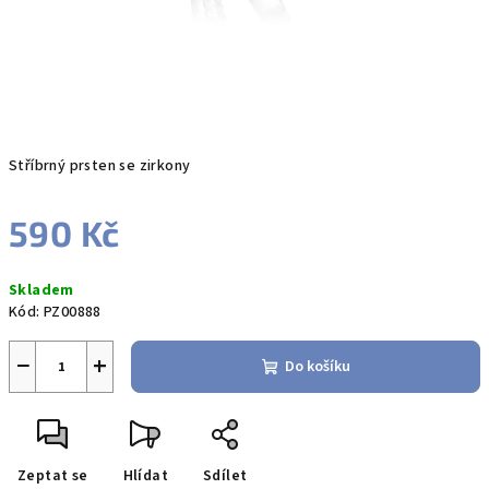
Stříbrný prsten se zirkony
590 Kč
Měrná
Skladem
cena:
Kód:
PZ00888
−
+
Do košíku
Zeptat se
Hlídat
Sdílet