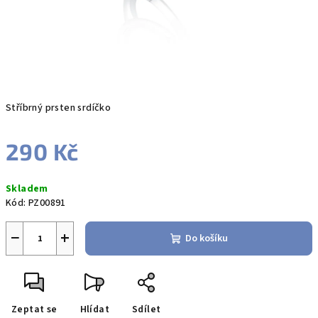
Stříbrný prsten srdíčko
290 Kč
Měrná
Skladem
cena:
Kód:
PZ00891
−
+
Do košíku
Zeptat se
Hlídat
Sdílet