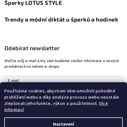
Šperky LOTUS STYLE
Trendy a módní diktát u šperků a hodinek
Odebírat newsletter
Vložte svůj e-mail a my vám budeme zasílat informace o nových
produktech na našem e-shopu.
E-mail
Používáme cookies, abychom Vám umožnili pohodlné
Vložením e-mailu souhlasíte s
podmínkami ochrany osobních
prohlížení webu a díky analýze provozu webu neustále
údajů
zlepšovali jeho funkce, výkon a použitelnost.
Více
informací
Přihlásit se
Nastavení