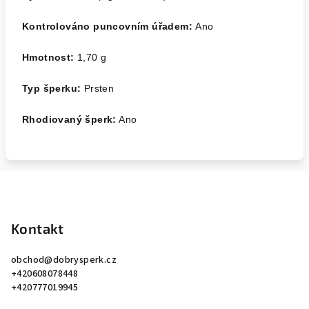
Kontrolováno puncovním úřadem:
Ano
Hmotnost:
1,70
g
Typ šperku:
Prsten
Rhodiovaný šperk:
Ano
Z
á
p
Kontakt
a
obchod
@
dobrysperk.cz
t
+420608078448
í
+420777019945