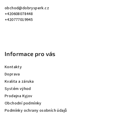
a
obchod
@
dobrysperk.cz
t
+420608078448
í
+420777019945
Informace pro vás
Kontakty
Doprava
Kvalita a záruka
Systém výhod
Prodejna Kyjov
Obchodní podmínky
Podmínky ochrany osobních údajů