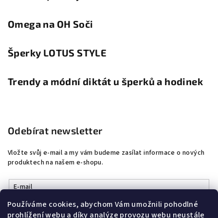
Omega na OH Soči
Šperky LOTUS STYLE
Trendy a módní diktát u šperků a hodinek
Odebírat newsletter
Vložte svůj e-mail a my vám budeme zasílat informace o nových
produktech na našem e-shopu.
E-mail
Používáme cookies, abychom Vám umožnili pohodlné
Vložením e-mailu souhlasíte s
podmínkami ochrany osobních
prohlížení webu a díky analýze provozu webu neustále