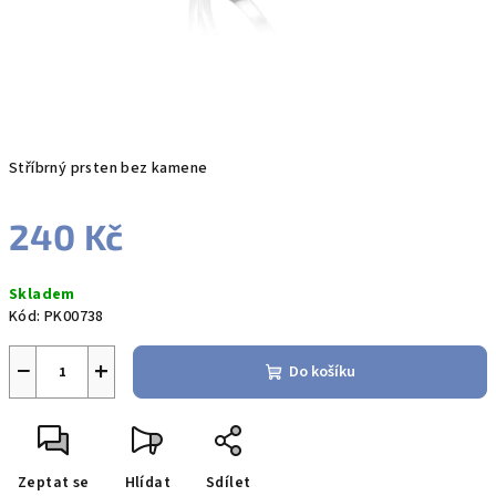
Stříbrný prsten bez kamene
240 Kč
Měrná
Skladem
cena:
Kód:
PK00738
−
+
Do košíku
Zeptat se
Hlídat
Sdílet