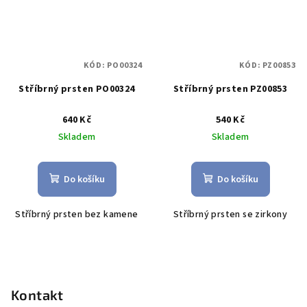
KÓD:
PO00324
KÓD:
PZ00853
Stříbrný prsten PO00324
Stříbrný prsten PZ00853
640 Kč
540 Kč
Skladem
Skladem
Do košíku
Do košíku
Stříbrný prsten bez kamene
Stříbrný prsten se zirkony
Z
á
p
Kontakt