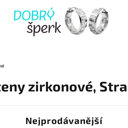
OVÉ
teny zirkonové
, Str
Nejprodávanější