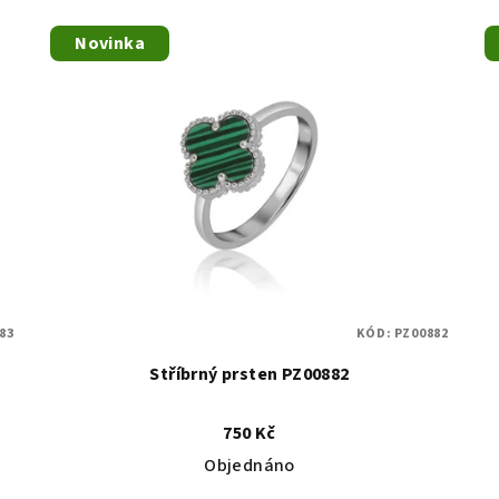
Novinka
83
KÓD:
PZ00882
Stříbrný prsten PZ00882
750 Kč
Objednáno