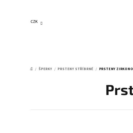
Přejít
na
obsah
CZK
/
ŠPERKY
/
PRSTENY STŘÍBRNÉ
/
PRSTENY ZIRKON
DOMŮ
Prs