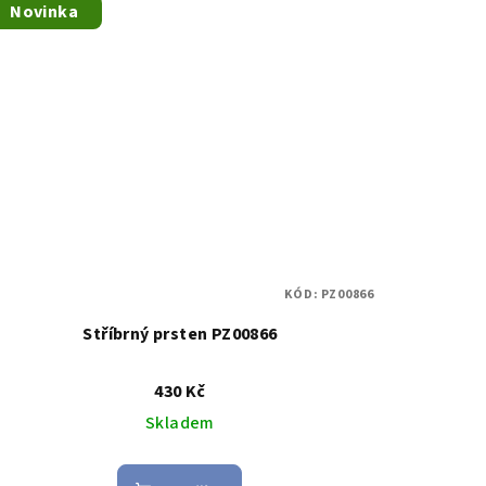
Novinka
KÓD:
PZ00866
Stříbrný prsten PZ00866
430 Kč
Skladem