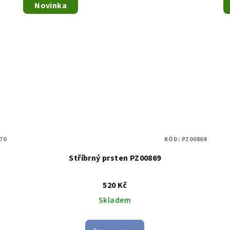
Novinka
70
KÓD:
PZ00869
Stříbrný prsten PZ00869
520 Kč
Skladem