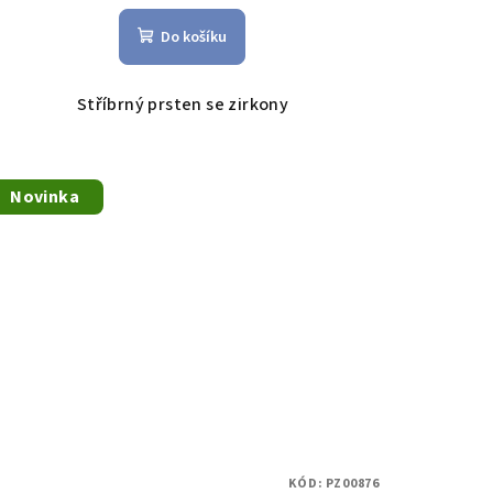
Do košíku
Stříbrný prsten se zirkony
Novinka
KÓD:
PZ00876