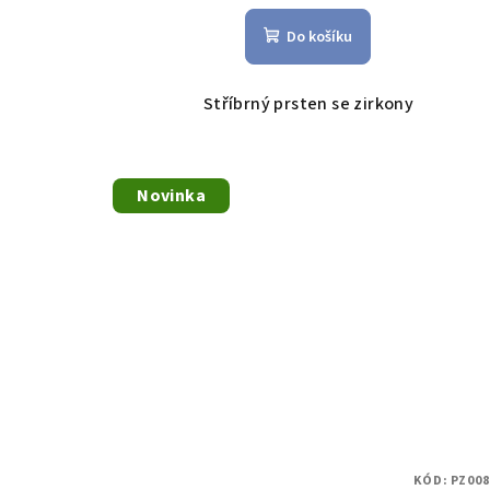
ů
Do košíku
Stříbrný prsten se zirkony
Novinka
KÓD:
PZ008