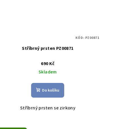
KÓD:
PZ00871
Stříbrný prsten PZ00871
690 Kč
Skladem
Do košíku
Stříbrný prsten se zirkony