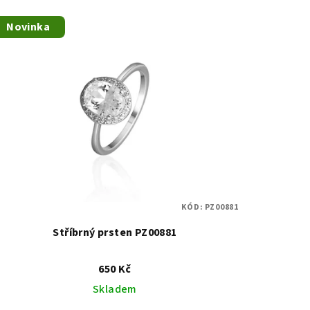
Novinka
KÓD:
PZ00881
Stříbrný prsten PZ00881
650 Kč
Skladem