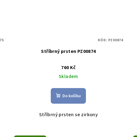
75
KÓD:
PZ00874
Stříbrný prsten PZ00874
760 Kč
Skladem
Do košíku
Stříbrný prsten se zirkony