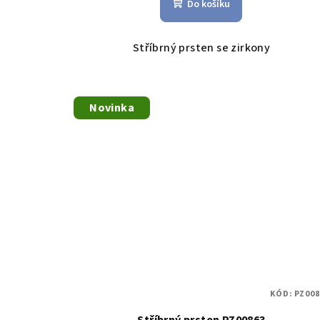
Do košíku
Stříbrný prsten se zirkony
Novinka
KÓD:
PZ008