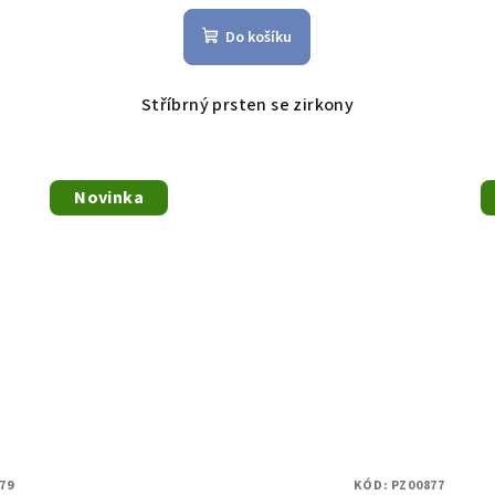
Do košíku
Stříbrný prsten se zirkony
Novinka
79
KÓD:
PZ00877