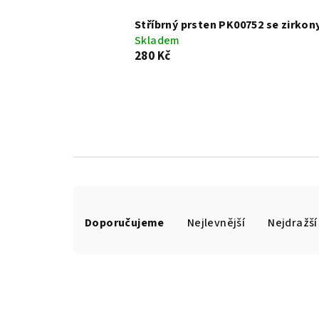
Stříbrný prsten PK00752 se zirkon
Skladem
280 Kč
Ř
Doporučujeme
Nejlevnější
Nejdražší
a
z
e
n