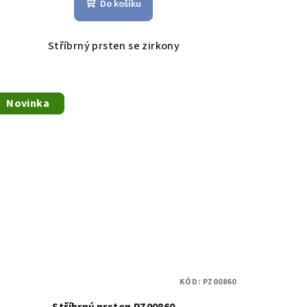
Do košíku
Stříbrný prsten se zirkony
Novinka
KÓD:
PZ00860