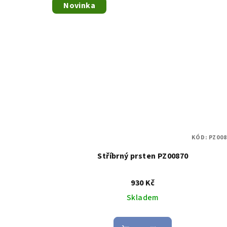
Novinka
KÓD:
PZ008
Stříbrný prsten PZ00870
930 Kč
Skladem