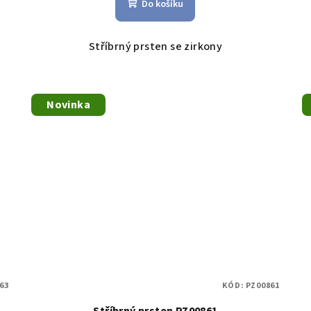
Do košíku
Stříbrný prsten se zirkony
Novinka
63
KÓD:
PZ00861